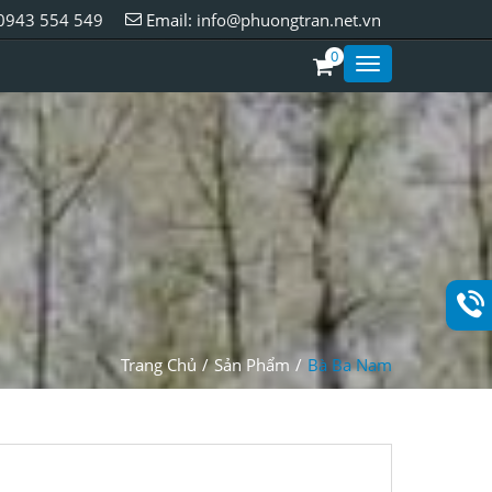
0943 554 549
Email:
info@phuongtran.net.vn
0
Toggle
Styles
Trang Chủ
Sản Phẩm
Bà Ba Nam