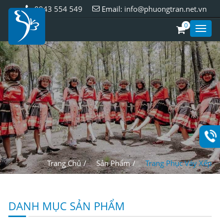
0943 554 549
Email:
info@phuongtran.net.vn
0
Toggl
Style
Trang Chủ
Sản Phẩm
Trang Phục Váy Xếp
DANH MỤC SẢN PHẨM