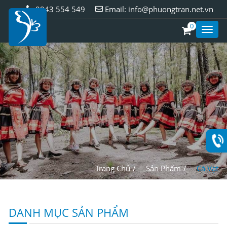
0943 554 549
Email:
info@phuongtran.net.vn
0
Toggl
Style
Trang Chủ
Sản Phẩm
Cà Vạt
DANH MỤC SẢN PHẨM