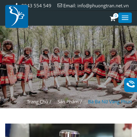
0943 554 549
Email:
info@phuongtran.net.vn
0
Toggl
Style
Trang Chủ
Sản Phẩm
Bà Ba Nữ Vàng Phun