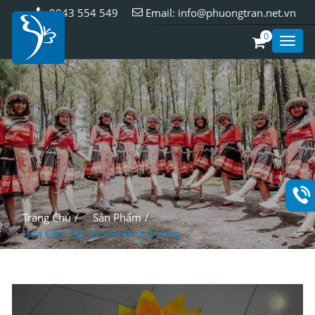
0943 554 549
Email:
info@phuongtran.net.vn
0
Toggl
Style
Trang Chủ
Sản Phẩm
Hoa Cầm Tay Hoa Hướng Dương