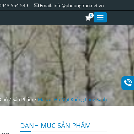
0943 554 549
Email:
info@phuongtran.net.vn
0
Toggle
Styles
 Chủ
Sản Phẩm
Mascot Hở Mặt Khủng Long Xanh
H
DANH MỤC SẢN PHẨM