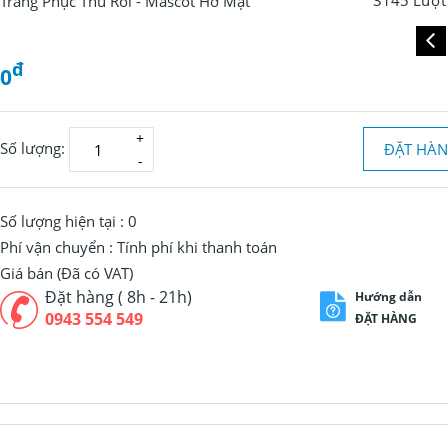
3145 Lượt
Trang Phục Thú Rối - Mascot Hở Mặt
đ
0
Số lượng:
ĐẶT HÀ
Số lượng hiện tại :
0
Phí vận chuyển :
Tính phí khi thanh toán
Giá bán (Đã có VAT)
Đặt hàng ( 8h - 21h)
Hướng dẫn
0943 554 549
ĐẶT HÀNG