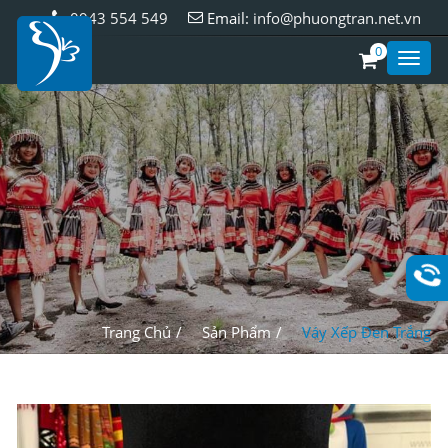
0943 554 549
Email:
info@phuongtran.net.vn
0
Toggl
Style
Trang Chủ
Sản Phẩm
Váy Xếp Đen Trắng