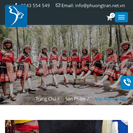
0943 554 549
Email:
info@phuongtran.net.vn
0
Toggl
Style
Trang Chủ
Sản Phẩm
Váy Xếp Đỏ Đen