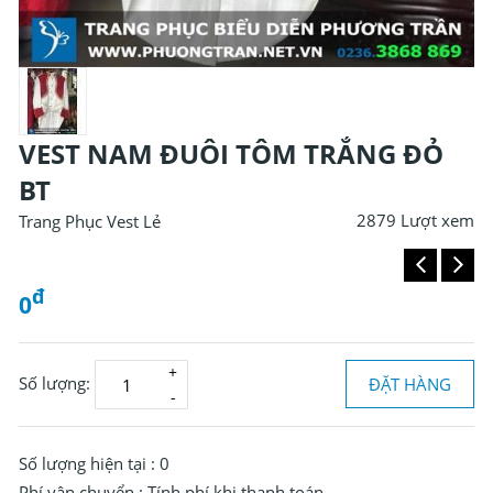
VEST NAM ĐUÔI TÔM TRẮNG ĐỎ
BT
2879 Lượt xem
Trang Phục Vest Lẻ
đ
0
Số lượng:
ĐẶT HÀNG
Đ
0
Số lượng hiện tại :
0
Phí vận chuyển :
Tính phí khi thanh toán