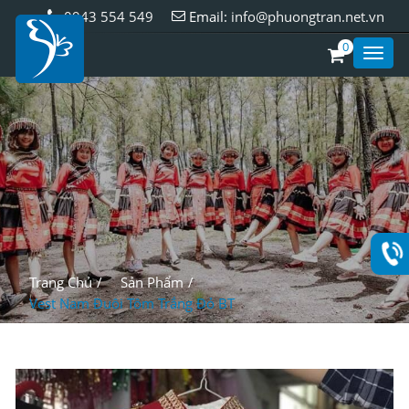
0943 554 549
Email:
info@phuongtran.net.vn
0
Toggl
Style
Trang Chủ
Sản Phẩm
Vest Nam Đuôi Tôm Trắng Đỏ BT