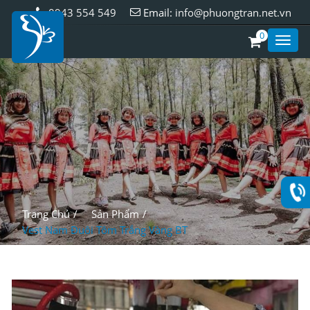
0943 554 549
Email:
info@phuongtran.net.vn
0
Toggl
Style
Trang Chủ
Sản Phẩm
Vest Nam Đuôi Tôm Trắng Vàng BT