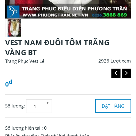
VEST NAM ĐUÔI TÔM TRẮNG
VÀNG BT
2926 Lượt xem
Trang Phục Vest Lẻ
đ
0
Số lượng:
ĐẶT HÀNG
Đ
0
Số lượng hiện tại :
0
Phí vận chuyển :
Tính phí khi thanh toán